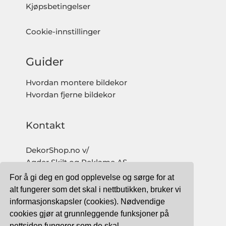
Kjøpsbetingelser
Cookie-innstillinger
Guider
Hvordan montere bildekor
Hvordan fjerne bildekor
Kontakt
DekorShop.no v/
Agder Skilt og Reklame AS
Org. nr: 997 633 016 MVA
For å gi deg en god opplevelse og sørge for at
salg@dekorshop.no
alt fungerer som det skal i nettbutikken, bruker vi
informasjonskapsler (cookies). Nødvendige
Tlf: 959 32 123
cookies gjør at grunnleggende funksjoner på
09.00 - 16.00
nettsiden fungerer som de skal.