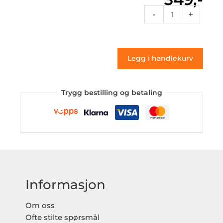
Vg5
-
+
155
(klistremerke)
antall
Legg i handlekurv
Trygg bestilling og betaling
Informasjon
Om oss
Ofte stilte spørsmål