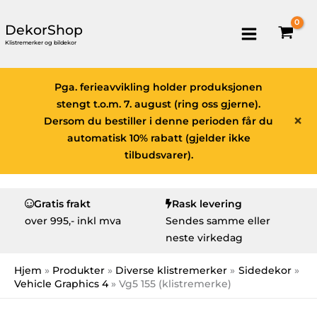
DekorShop
Klistremerker og bildekor
Pga. ferieavvikling holder produksjonen
stengt t.o.m. 7. august (ring oss gjerne).
×
Dersom du bestiller i denne perioden får du
automatisk 10% rabatt (gjelder ikke
tilbudsvarer).
Gratis frakt
Rask levering
over
995,- inkl mva
Sendes samme eller
neste virkedag
Hjem
Produkter
Diverse klistremerker
Sidedekor
Vehicle Graphics 4
Vg5 155 (klistremerke)