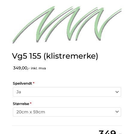
Vg5 155 (klistremerke)
349,00,-
inkl. mva
Speilvendt
*
Størrelse
*
349,-