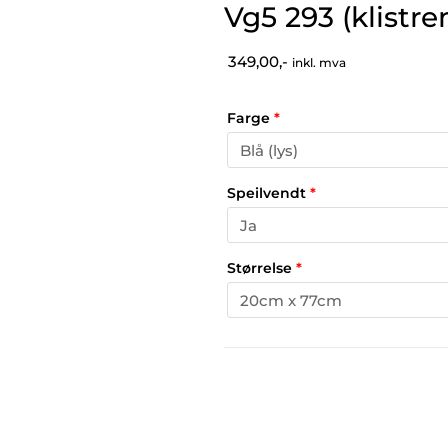
Vg5 293 (klistr
349,00,-
inkl. mva
Farge
*
Speilvendt
*
Størrelse
*