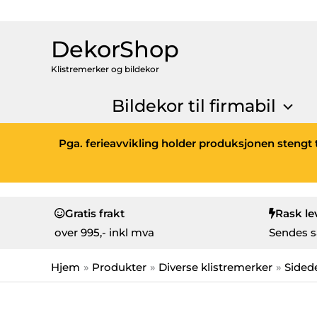
DekorShop
Klistremerker og bildekor
Bildekor til firmabil
Pga. ferieavvikling holder produksjonen stengt t
Gratis frakt
Rask le
over
995,- inkl mva
Sendes s
Hjem
Produkter
Diverse klistremerker
Sided