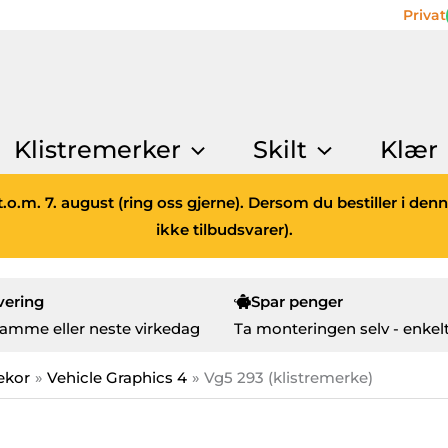
Privat
Klistremerker
Skilt
Klær
.o.m. 7. august (ring oss gjerne). Dersom du bestiller i den
ikke tilbudsvarer).
vering
Spar penger
amme eller neste virkedag
Ta monteringen selv - enkelt
ekor
Vehicle Graphics 4
Vg5 293 (klistremerke)