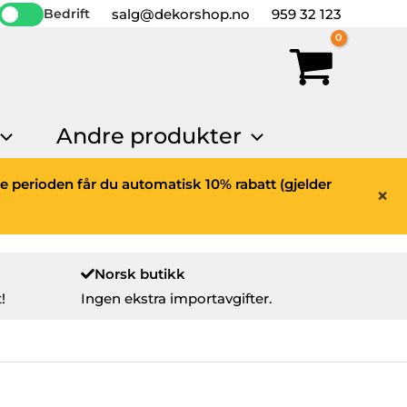
salg@dekorshop.no
959 32 123
Bedrift
Andre produkter
ne perioden får du automatisk 10% rabatt (gjelder
×
Norsk butikk
!
Ingen ekstra importavgifter.