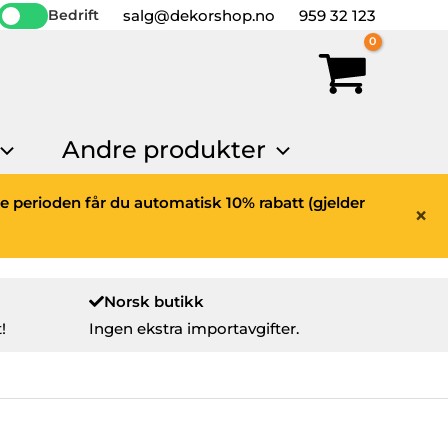
salg@dekorshop.no
959 32 123
Bedrift
Andre produkter
ne perioden får du automatisk 10% rabatt (gjelder
×
Norsk butikk
!
Ingen ekstra importavgifter.