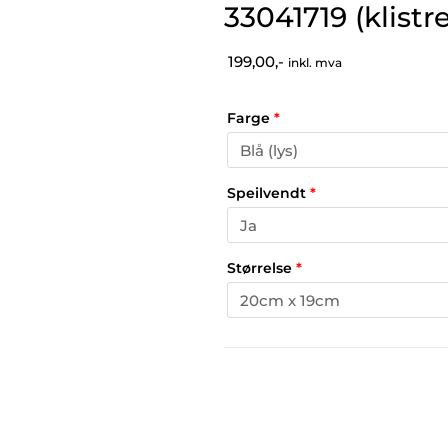
33041719 (klist
199,00,-
inkl. mva
Farge
*
Speilvendt
*
Størrelse
*