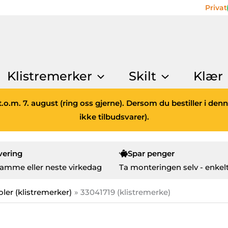
Privat
Klistremerker
Skilt
Klær
.o.m. 7. august (ring oss gjerne). Dersom du bestiller i den
ikke tilbudsvarer).
vering
Spar penger
amme eller neste virkedag
Ta monteringen selv - enkelt
ler (klistremerker)
33041719 (klistremerke)