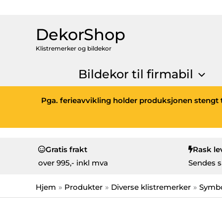
DekorShop
Klistremerker og bildekor
Bildekor til firmabil
Pga. ferieavvikling holder produksjonen stengt t
Gratis frakt
Rask le
over
995,- inkl mva
Sendes s
Hjem
Produkter
Diverse klistremerker
Symbo