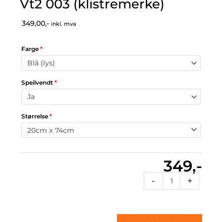
Vt2 003 (klistremerke)
349,00,-
inkl. mva
Farge
*
Speilvendt
*
Størrelse
*
349,-
Vt2
-
+
003
(klistremerke)
antall