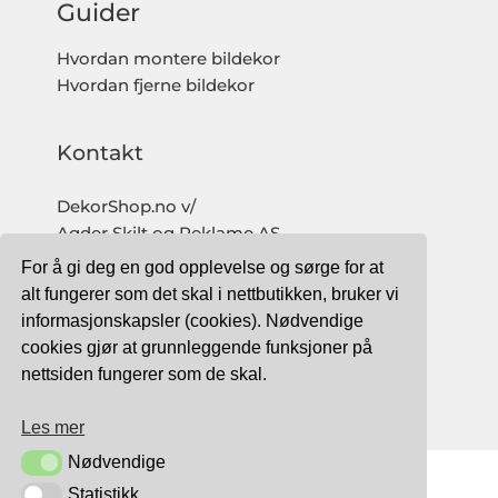
Guider
Hvordan montere bildekor
Hvordan fjerne bildekor
Kontakt
DekorShop.no v/
Agder Skilt og Reklame AS
Org. nr: 997 633 016 MVA
For å gi deg en god opplevelse og sørge for at
salg@dekorshop.no
alt fungerer som det skal i nettbutikken, bruker vi
informasjonskapsler (cookies). Nødvendige
Tlf: 959 32 123
cookies gjør at grunnleggende funksjoner på
09.00 - 16.00
nettsiden fungerer som de skal.
(mandag - fredag)
Les mer
Nødvendige
Nødvendige
Statistikk
Statistikk