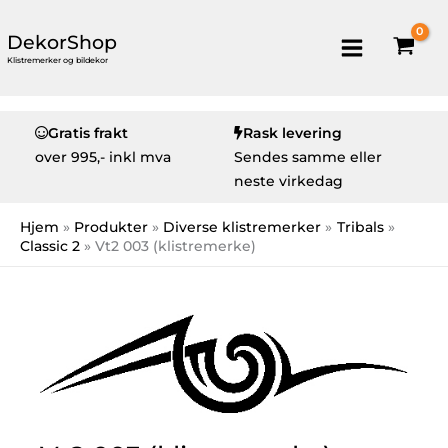
DekorShop
Klistremerker og bildekor
Gratis frakt
Rask levering
over
995,- inkl mva
Sendes samme eller
neste virkedag
Hjem
Produkter
Diverse klistremerker
Tribals
Classic 2
Vt2 003 (klistremerke)