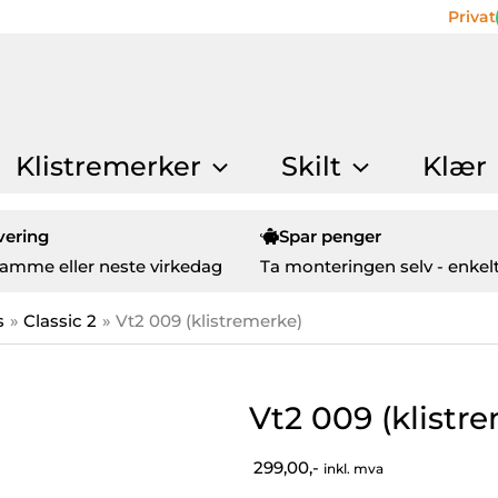
Privat
Klistremerker
Skilt
Klær
vering
Spar penger
amme eller neste virkedag
Ta monteringen selv - enkelt
s
Classic 2
Vt2 009 (klistremerke)
Vt2 009 (klistr
299,00,-
inkl. mva