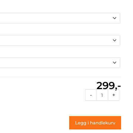
299,-
Vt2
-
+
009
(klistremerke)
antall
Legg i handlekurv