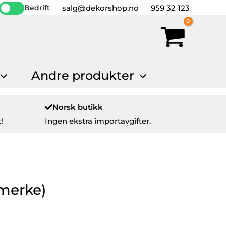
salg@dekorshop.no
959 32 123
Bedrift
Andre produkter
Norsk butikk
!
Ingen ekstra importavgifter.
emerke)