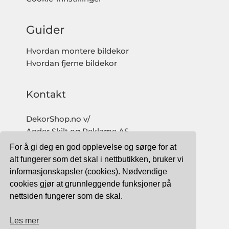
Guider
Hvordan montere bildekor
Hvordan fjerne bildekor
Kontakt
DekorShop.no v/
Agder Skilt og Reklame AS
Org. nr: 997 633 016 MVA
For å gi deg en god opplevelse og sørge for at
salg@dekorshop.no
alt fungerer som det skal i nettbutikken, bruker vi
informasjonskapsler (cookies). Nødvendige
Tlf: 959 32 123
cookies gjør at grunnleggende funksjoner på
09.00 - 16.00
nettsiden fungerer som de skal.
(mandag - fredag)
Les mer