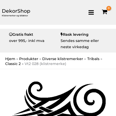
DekorShop
Klistremerker og bildekor
Gratis frakt
Rask levering
over
995,- inkl mva
Sendes samme eller
neste virkedag
Hjem
Produkter
Diverse klistremerker
Tribals
Classic 2
Vt2 028 (klistremerke)