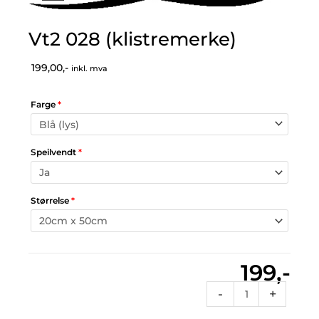
Vt2 028 (klistremerke)
199,00,-
inkl. mva
Farge
*
Speilvendt
*
Størrelse
*
199,-
Vt2
-
+
028