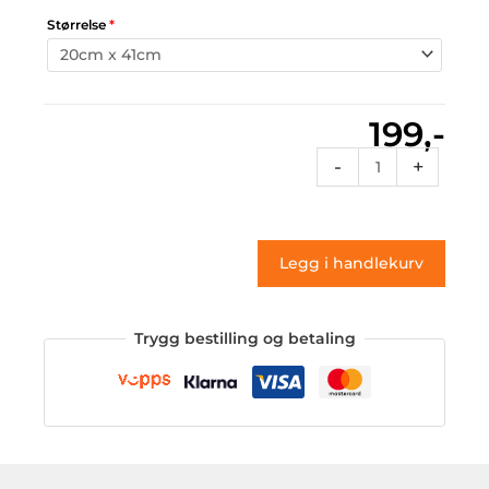
Størrelse
*
199,-
Vt2
-
+
030
(klistremerke)
antall
Legg i handlekurv
Trygg bestilling og betaling