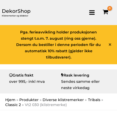
DekorShop
Klistremerker og bildekor
Pga. ferieavvikling holder produksjonen
stengt t.o.m. 7. august (ring oss gjerne).
×
Dersom du bestiller i denne perioden får du
automatisk 10% rabatt (gjelder ikke
tilbudsvarer).
Gratis frakt
Rask levering
over
995,- inkl mva
Sendes samme eller
neste virkedag
Hjem
Produkter
Diverse klistremerker
Tribals
Classic 2
Vt2 030 (klistremerke)