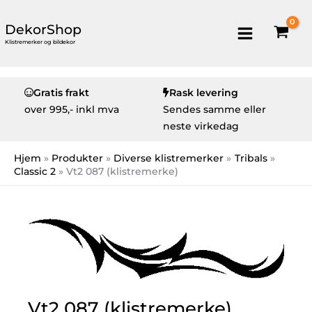
DekorShop
Klistremerker og bildekor
Gratis frakt
Rask levering
over
995,- inkl mva
Sendes samme eller
neste virkedag
Hjem
Produkter
Diverse klistremerker
Tribals
Classic 2
Vt2 087 (klistremerke)
Vt2 087 (klistremerke)