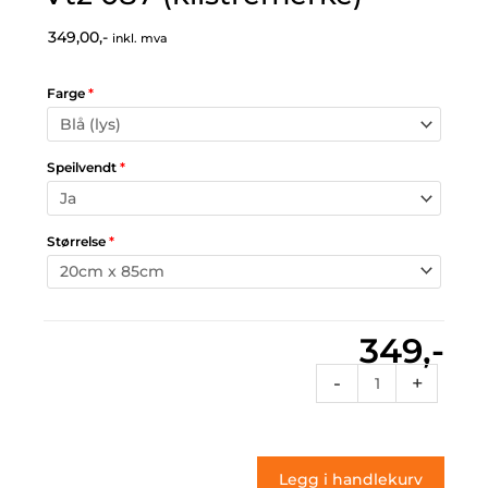
349,00,-
inkl. mva
Farge
*
Speilvendt
*
Størrelse
*
349,-
Vt2
-
+
087
(klistremerke)
antall
Legg i handlekurv