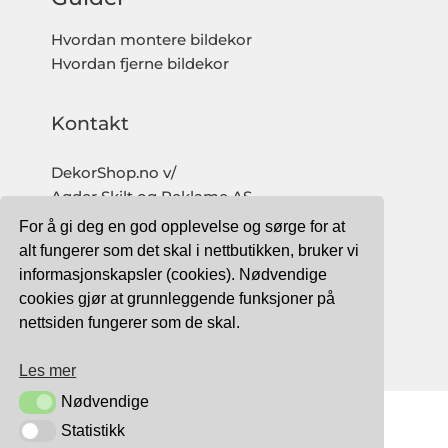
Hvordan montere bildekor
Hvordan fjerne bildekor
Kontakt
DekorShop.no v/
Agder Skilt og Reklame AS
Org. nr: 997 633 016 MVA
For å gi deg en god opplevelse og sørge for at
salg@dekorshop.no
alt fungerer som det skal i nettbutikken, bruker vi
informasjonskapsler (cookies). Nødvendige
Tlf: 959 32 123
cookies gjør at grunnleggende funksjoner på
09.00 - 16.00
nettsiden fungerer som de skal.
(mandag - fredag)
Les mer
Nødvendige
Nødvendige
Statistikk
Statistikk
TRYGG BETALING MED: