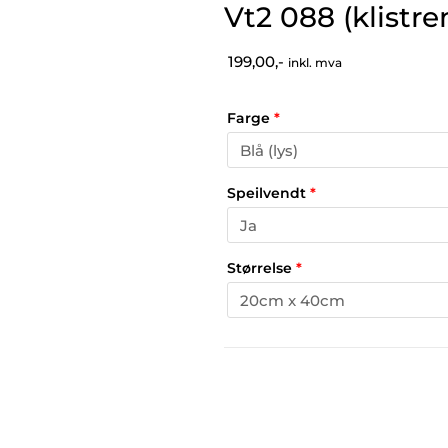
Vt2 088 (klistr
199,00,-
inkl. mva
Farge
*
Speilvendt
*
Størrelse
*