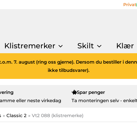
Privat
Klistremerker
Skilt
Klær
.o.m. 7. august (ring oss gjerne). Dersom du bestiller i den
ikke tilbudsvarer).
vering
Spar penger
amme eller neste virkedag
Ta monteringen selv - enkelt
s
Classic 2
Vt2 088 (klistremerke)