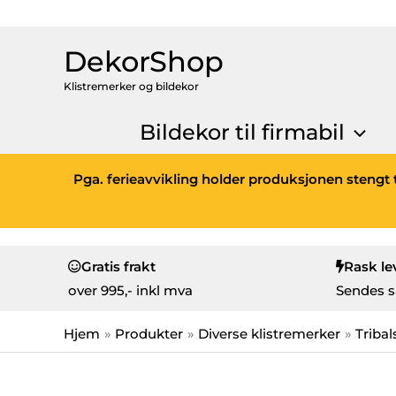
DekorShop
Klistremerker og bildekor
Bildekor til firmabil
Pga. ferieavvikling holder produksjonen stengt t
Gratis frakt
Rask le
over
995,- inkl mva
Sendes s
Hjem
Produkter
Diverse klistremerker
Tribal