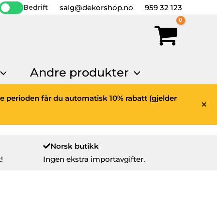
salg@dekorshop.no
959 32 123
Bedrift
Andre produkter
ne perioden får du automatisk 10% rabatt (gjelder
×
Norsk butikk
!
Ingen ekstra importavgifter.