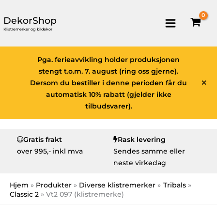
DekorShop
Klistremerker og bildekor
Pga. ferieavvikling holder produksjonen
stengt t.o.m. 7. august (ring oss gjerne).
×
Dersom du bestiller i denne perioden får du
automatisk 10% rabatt (gjelder ikke
tilbudsvarer).
Gratis frakt
Rask levering
over
995,- inkl mva
Sendes samme eller
neste virkedag
Hjem
Produkter
Diverse klistremerker
Tribals
Classic 2
Vt2 097 (klistremerke)