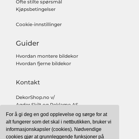
Ofte stilte spørsmål
Kjøpsbetingelser
Cookie-innstillinger
Guider
Hvordan montere bildekor
Hvordan fjerne bildekor
Kontakt
DekorShop.no v/
Agder Skilt og Reklame AS
Org. nr: 997 633 016 MVA
For å gi deg en god opplevelse og sørge for at
salg@dekorshop.no
alt fungerer som det skal i nettbutikken, bruker vi
informasjonskapsler (cookies). Nødvendige
Tlf: 959 32 123
cookies gjør at grunnleggende funksjoner på