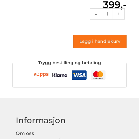
399,-
Vt2
-
+
097
(klistremerke)
antall
Legg i handlekurv
Trygg bestilling og betaling
Informasjon
Om oss