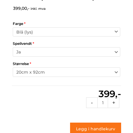
399,00,-
inkl. mva
Farge
*
Speilvendt
*
Størrelse
*
399,-
Vt2
-
+
101
(klistremerke)
antall
Legg i handlekurv