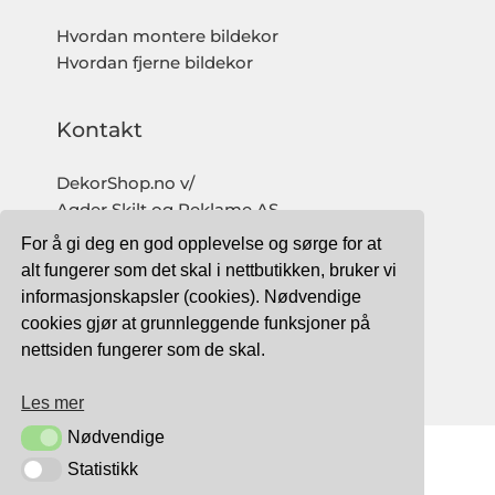
Hvordan montere bildekor
Hvordan fjerne bildekor
Kontakt
DekorShop.no v/
Agder Skilt og Reklame AS
Org. nr: 997 633 016 MVA
For å gi deg en god opplevelse og sørge for at
salg@dekorshop.no
alt fungerer som det skal i nettbutikken, bruker vi
informasjonskapsler (cookies). Nødvendige
Tlf: 959 32 123
cookies gjør at grunnleggende funksjoner på
09.00 - 16.00
nettsiden fungerer som de skal.
(mandag - fredag)
Les mer
Nødvendige
Nødvendige
Statistikk
Statistikk
TRYGG BETALING MED: