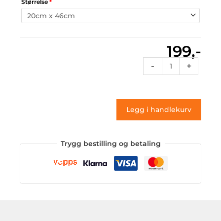
Størrelse
*
199,-
Vt2
-
+
122
(klistremerke)
antall
Legg i handlekurv
Trygg bestilling og betaling