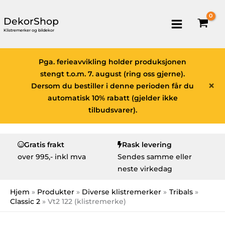
DekorShop
Klistremerker og bildekor
Pga. ferieavvikling holder produksjonen
stengt t.o.m. 7. august (ring oss gjerne).
×
Dersom du bestiller i denne perioden får du
automatisk 10% rabatt (gjelder ikke
tilbudsvarer).
Gratis frakt
Rask levering
over
995,- inkl mva
Sendes samme eller
neste virkedag
Hjem
Produkter
Diverse klistremerker
Tribals
Classic 2
Vt2 122 (klistremerke)