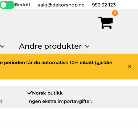
salg@dekorshop.no
959 32 123
Bedrift
Andre produkter
ne perioden får du automatisk 10% rabatt (gjelder
×
Norsk butikk
!
Ingen ekstra importavgifter.