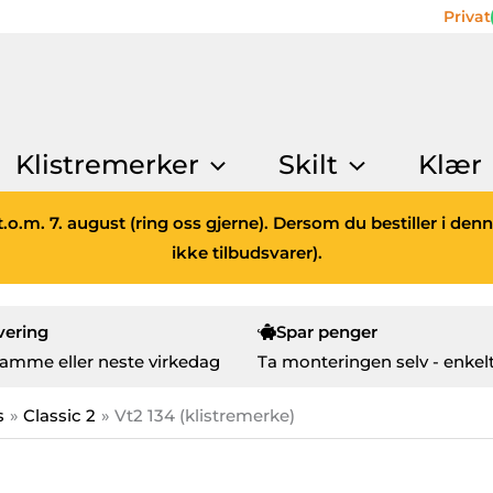
Privat
Klistremerker
Skilt
Klær
.o.m. 7. august (ring oss gjerne). Dersom du bestiller i den
ikke tilbudsvarer).
vering
Spar penger
amme eller neste virkedag
Ta monteringen selv - enkelt
s
Classic 2
Vt2 134 (klistremerke)