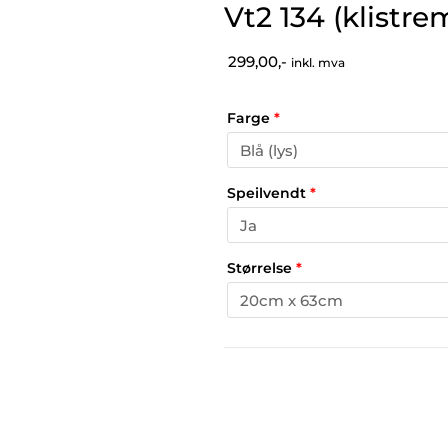
Vt2 134 (klistre
299,00,-
inkl. mva
Farge
*
Speilvendt
*
Størrelse
*