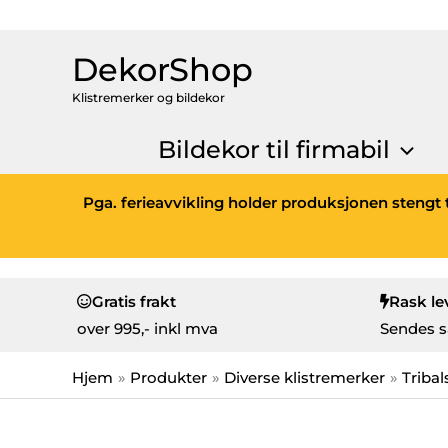
DekorShop
Klistremerker og bildekor
Bildekor til firmabil
Pga. ferieavvikling holder produksjonen stengt t
Gratis frakt
Rask le
over
995,- inkl mva
Sendes s
Hjem
Produkter
Diverse klistremerker
Tribal