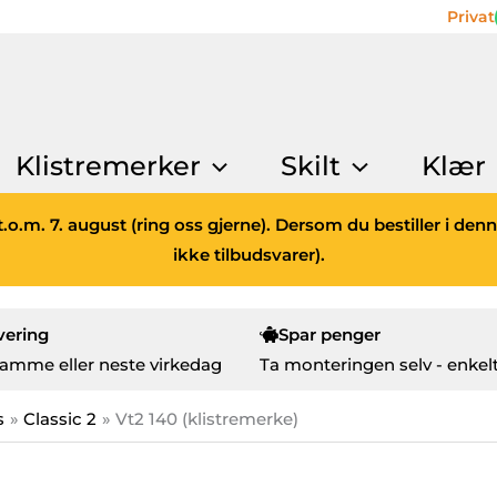
Privat
Klistremerker
Skilt
Klær
.o.m. 7. august (ring oss gjerne). Dersom du bestiller i den
ikke tilbudsvarer).
vering
Spar penger
amme eller neste virkedag
Ta monteringen selv - enkelt
s
Classic 2
Vt2 140 (klistremerke)