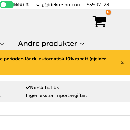
salg@dekorshop.no
959 32 123
Bedrift
Andre produkter
ne perioden får du automatisk 10% rabatt (gjelder
×
Norsk butikk
!
Ingen ekstra importavgifter.