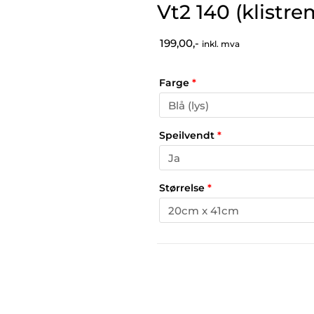
Vt2 140 (klistre
199,00,-
inkl. mva
Farge
*
Speilvendt
*
Størrelse
*