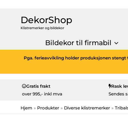
DekorShop
Klistremerker og bildekor
Bildekor til firmabil
Pga. ferieavvikling holder produksjonen stengt t
Gratis frakt
Rask le
over
995,- inkl mva
Sendes s
Hjem
Produkter
Diverse klistremerker
Tribal