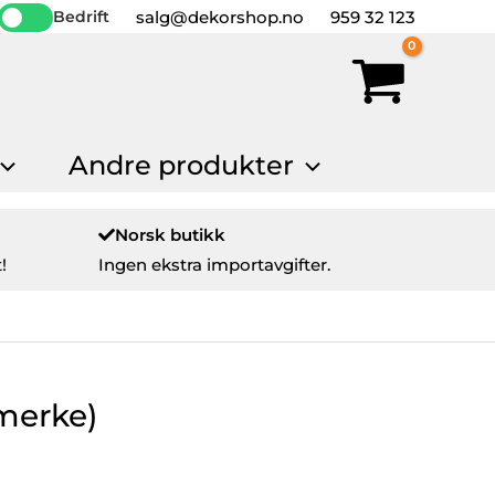
salg@dekorshop.no
959 32 123
Bedrift
Andre produkter
Norsk butikk
!
Ingen ekstra importavgifter.
emerke)