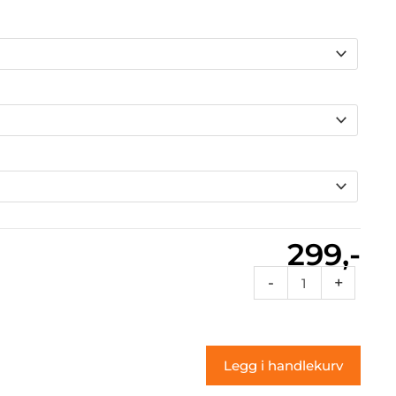
299,-
Vt2
-
+
206
(klistremerke)
antall
Legg i handlekurv