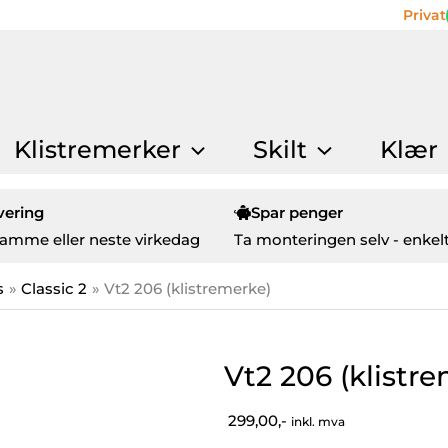
Privat
Klistremerker
Skilt
Klær
vering
Spar penger
amme eller neste virkedag
Ta monteringen selv - enkelt
s
Classic 2
Vt2 206 (klistremerke)
Vt2 206 (klistr
299,00,-
inkl. mva