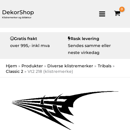
DekorShop
Klistremerker og bildekor
Gratis frakt
Rask levering
over
995,- inkl mva
Sendes samme eller
neste virkedag
Hjem
Produkter
Diverse klistremerker
Tribals
Classic 2
Vt2 218 (klistremerke)