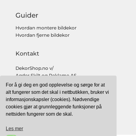
Guider
Hvordan montere bildekor
Hvordan fjerne bildekor
Kontakt
DekorShop.no v/
Agder Skilt og Reklame AS
Org. nr: 997 633 016 MVA
For å gi deg en god opplevelse og sørge for at
salg@dekorshop.no
alt fungerer som det skal i nettbutikken, bruker vi
informasjonskapsler (cookies). Nødvendige
Tlf: 959 32 123
cookies gjør at grunnleggende funksjoner på
09.00 - 16.00
nettsiden fungerer som de skal.
(mandag - fredag)
Les mer