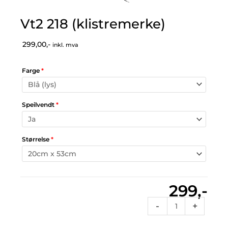
Vt2 218 (klistremerke)
299,00,-
inkl. mva
Farge
*
Speilvendt
*
Størrelse
*
299,-
Vt2
-
+
218
(klistremerke)