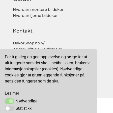
Hvordan montere bildekor
Hvordan fjerne bildekor
Kontakt
DekorShop.no v/
Agder Skilt og Reklame AS
Org. nr: 997 633 016 MVA
For å gi deg en god opplevelse og sørge for at
salg@dekorshop.no
alt fungerer som det skal i nettbutikken, bruker vi
informasjonskapsler (cookies). Nødvendige
Tlf: 959 32 123
cookies gjør at grunnleggende funksjoner på
09.00 - 16.00
nettsiden fungerer som de skal.
(mandag - fredag)
Les mer
Nødvendige
Nødvendige
Statistikk
Statistikk
TRYGG BETALING MED: