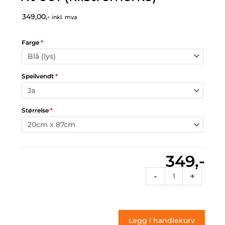
349,00,-
inkl. mva
Farge
*
Speilvendt
*
Størrelse
*
349,-
Rt
-
+
001
(klistremerke)
antall
Legg i handlekurv