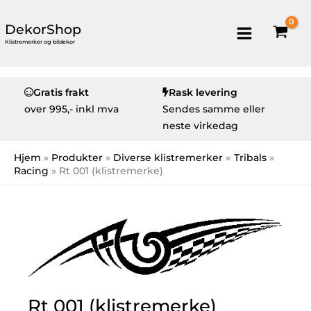
DekorShop
Klistremerker og bildekor
Gratis frakt
Rask levering
over
995,- inkl mva
Sendes samme eller
neste virkedag
Hjem
Produkter
Diverse klistremerker
Tribals
Racing
Rt 001 (klistremerke)
Rt 001 (klistremerke)