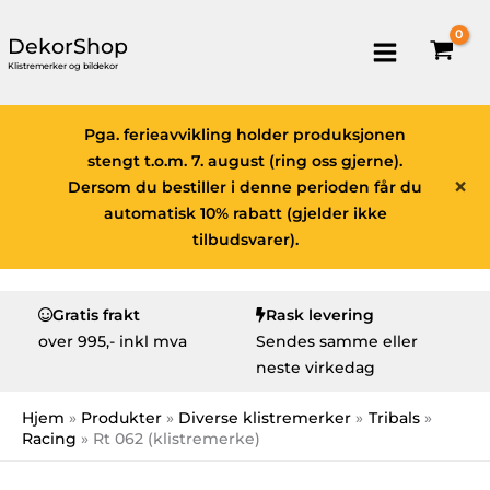
DekorShop
Klistremerker og bildekor
Pga. ferieavvikling holder produksjonen
stengt t.o.m. 7. august (ring oss gjerne).
×
Dersom du bestiller i denne perioden får du
automatisk 10% rabatt (gjelder ikke
tilbudsvarer).
Gratis frakt
Rask levering
over
995,- inkl mva
Sendes samme eller
neste virkedag
Hjem
Produkter
Diverse klistremerker
Tribals
Racing
Rt 062 (klistremerke)