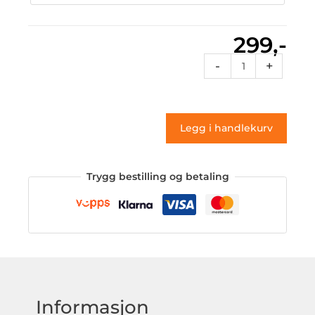
299,-
Rt
-
+
062
(klistremerke)
antall
Legg i handlekurv
Trygg bestilling og betaling
Informasjon