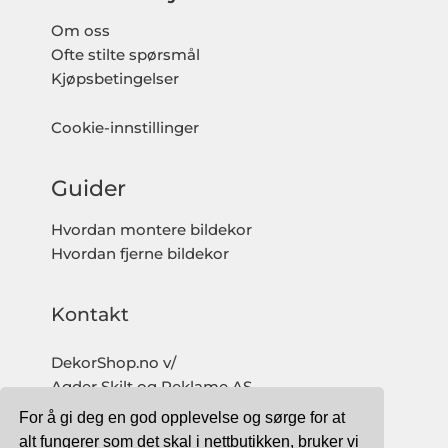
Om oss
Ofte stilte spørsmål
Kjøpsbetingelser
Cookie-innstillinger
Guider
Hvordan montere bildekor
Hvordan fjerne bildekor
Kontakt
DekorShop.no v/
Agder Skilt og Reklame AS
Org. nr: 997 633 016 MVA
For å gi deg en god opplevelse og sørge for at
salg@dekorshop.no
alt fungerer som det skal i nettbutikken, bruker vi