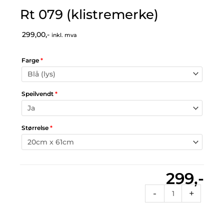
Rt 079 (klistremerke)
299,00,-
inkl. mva
Farge
*
Speilvendt
*
Størrelse
*
299,-
Rt
-
+
079
(klistremerke)