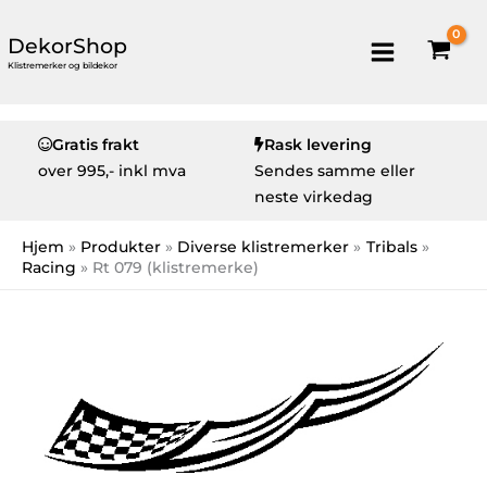
DekorShop
Klistremerker og bildekor
Gratis frakt
Rask levering
over
995,- inkl mva
Sendes samme eller
neste virkedag
Hjem
Produkter
Diverse klistremerker
Tribals
Racing
Rt 079 (klistremerke)