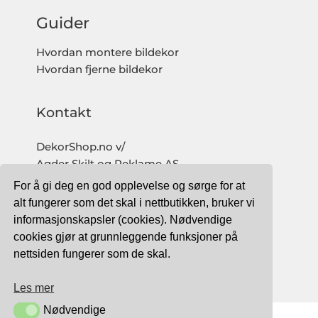
Guider
Hvordan montere bildekor
Hvordan fjerne bildekor
Kontakt
DekorShop.no v/
Agder Skilt og Reklame AS
Org. nr: 997 633 016 MVA
For å gi deg en god opplevelse og sørge for at
salg@dekorshop.no
alt fungerer som det skal i nettbutikken, bruker vi
informasjonskapsler (cookies). Nødvendige
Tlf: 959 32 123
cookies gjør at grunnleggende funksjoner på
09.00 - 16.00
nettsiden fungerer som de skal.
(mandag - fredag)
Les mer
Nødvendige
Nødvendige