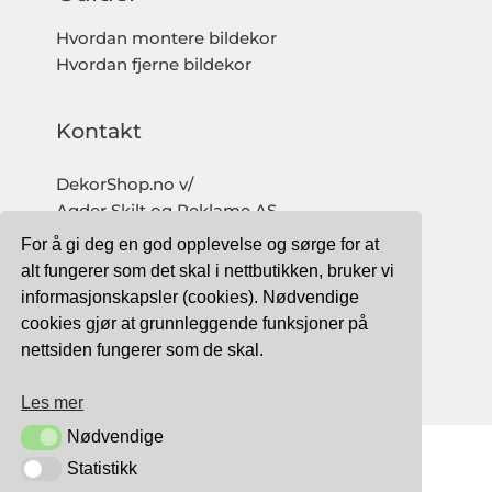
Hvordan montere bildekor
Hvordan fjerne bildekor
Kontakt
DekorShop.no v/
Agder Skilt og Reklame AS
Org. nr: 997 633 016 MVA
For å gi deg en god opplevelse og sørge for at
salg@dekorshop.no
alt fungerer som det skal i nettbutikken, bruker vi
informasjonskapsler (cookies). Nødvendige
Tlf: 959 32 123
cookies gjør at grunnleggende funksjoner på
09.00 - 16.00
nettsiden fungerer som de skal.
(mandag - fredag)
Les mer
Nødvendige
Nødvendige
Statistikk
Statistikk
TRYGG BETALING MED: