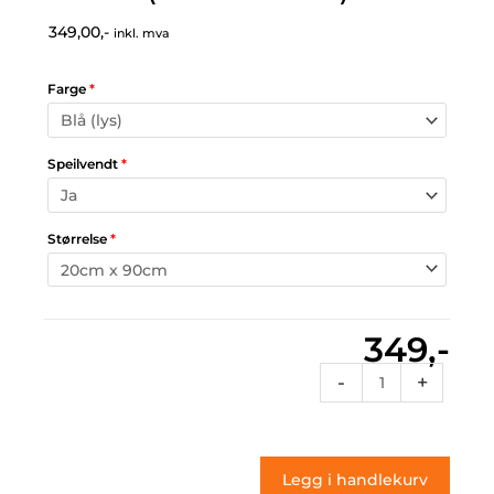
349,00,-
inkl. mva
Farge
*
Speilvendt
*
Størrelse
*
349,-
Rt
-
+
085
(klistremerke)
antall
Legg i handlekurv