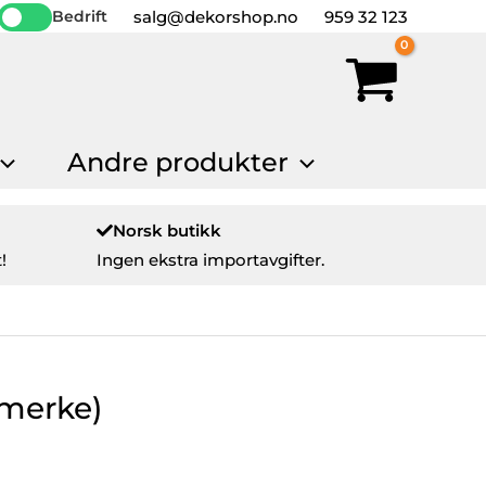
salg@dekorshop.no
959 32 123
Bedrift
Andre produkter
Norsk butikk
!
Ingen ekstra importavgifter.
emerke)