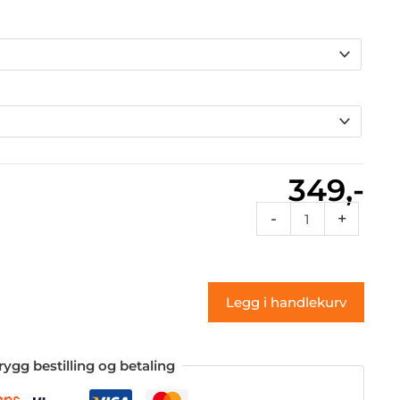
349,-
3cvt
-
+
071
(klistremerke)
antall
Legg i handlekurv
rygg bestilling og betaling