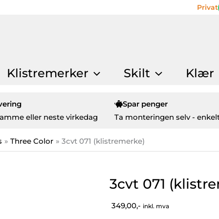
Privat
Klistremerker
Skilt
Klær
vering
Spar penger
amme eller neste virkedag
Ta monteringen selv - enkelt
s
Three Color
3cvt 071 (klistremerke)
3cvt 071 (klistr
349,00,-
inkl. mva