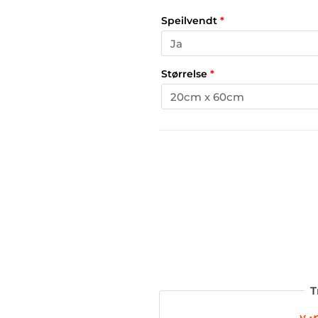
Speilvendt
*
Størrelse
*
T