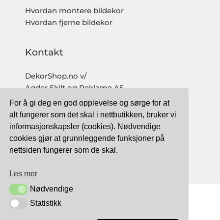
Hvordan montere bildekor
Hvordan fjerne bildekor
Kontakt
DekorShop.no v/
Agder Skilt og Reklame AS
Org. nr: 997 633 016 MVA
For å gi deg en god opplevelse og sørge for at
salg@dekorshop.no
alt fungerer som det skal i nettbutikken, bruker vi
informasjonskapsler (cookies). Nødvendige
Tlf: 959 32 123
cookies gjør at grunnleggende funksjoner på
09.00 - 16.00
nettsiden fungerer som de skal.
(mandag - fredag)
Les mer
Nødvendige
Nødvendige
Statistikk
Statistikk
TRYGG BETALING MED: