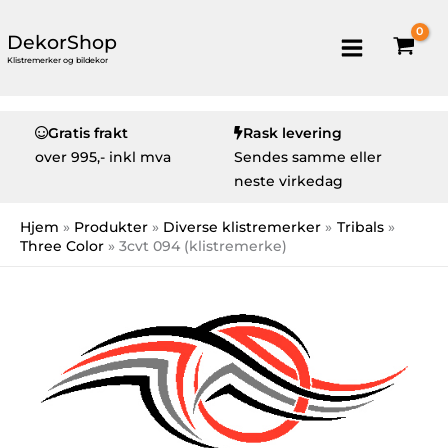
DekorShop
Klistremerker og bildekor
Gratis frakt
Rask levering
over
995,- inkl mva
Sendes samme eller
neste virkedag
Hjem
Produkter
Diverse klistremerker
Tribals
Three Color
3cvt 094 (klistremerke)