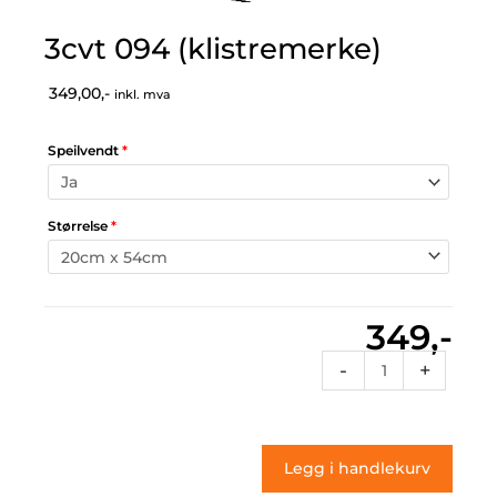
3cvt 094 (klistremerke)
349,00,-
inkl. mva
Speilvendt
*
Størrelse
*
349,-
3cvt
-
+
094
(klistremerke)
antall
Legg i handlekurv