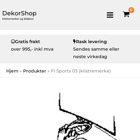
DekorShop
Klistremerker og bildekor
Gratis frakt
Rask levering
over
995,- inkl mva
Sendes samme eller
neste virkedag
Hjem
Produkter
Fl Sports 03 (klistremerke)