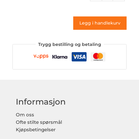
Sports
03
(klistremerke)
Legg i handlekurv
antall
Trygg bestilling og betaling
Informasjon
Om oss
Ofte stilte spørsmål
Kjøpsbetingelser