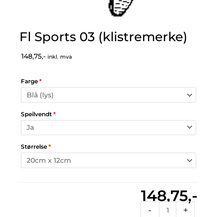
Fl Sports 03 (klistremerke)
148,75,-
inkl. mva
Farge
*
Speilvendt
*
Størrelse
*
148,75,-
Fl
-
+