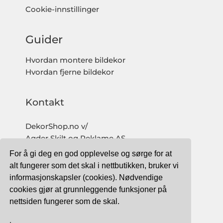
Cookie-innstillinger
Guider
Hvordan montere bildekor
Hvordan fjerne bildekor
Kontakt
DekorShop.no v/
Agder Skilt og Reklame AS
Org. nr: 997 633 016 MVA
For å gi deg en god opplevelse og sørge for at
salg@dekorshop.no
alt fungerer som det skal i nettbutikken, bruker vi
informasjonskapsler (cookies). Nødvendige
Tlf: 959 32 123
cookies gjør at grunnleggende funksjoner på
09.00 - 16.00
nettsiden fungerer som de skal.
(mandag - fredag)