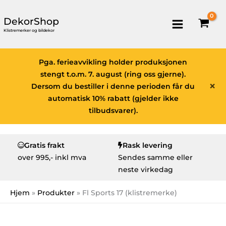
DekorShop
Klistremerker og bildekor
Pga. ferieavvikling holder produksjonen
stengt t.o.m. 7. august (ring oss gjerne).
×
Dersom du bestiller i denne perioden får du
automatisk 10% rabatt (gjelder ikke
tilbudsvarer).
Gratis frakt
Rask levering
over
995,- inkl mva
Sendes samme eller
neste virkedag
Hjem
Produkter
Fl Sports 17 (klistremerke)