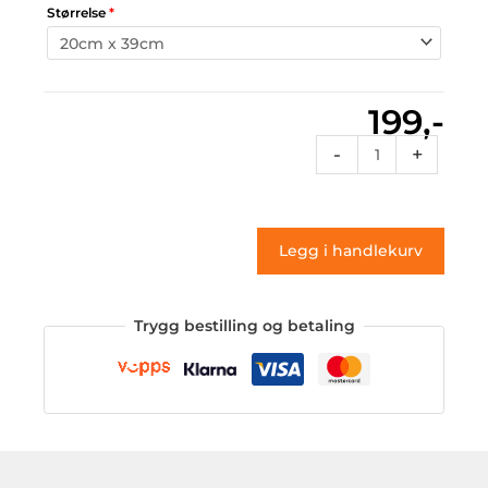
Størrelse
*
199,-
Fl
-
+
Sports
17
(klistremerke)
Legg i handlekurv
antall
Trygg bestilling og betaling