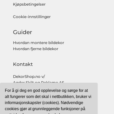
Kjøpsbetingelser
Cookie-innstillinger
Guider
Hvordan montere bildekor
Hvordan fjerne bildekor
Kontakt
DekorShop.no v/
Agder Skilt og Reklame AS
Org. nr: 997 633 016 MVA
For å gi deg en god opplevelse og sørge for at
salg@dekorshop.no
alt fungerer som det skal i nettbutikken, bruker vi
informasjonskapsler (cookies). Nødvendige
Tlf: 959 32 123
cookies gjør at grunnleggende funksjoner på
09.00 - 16.00