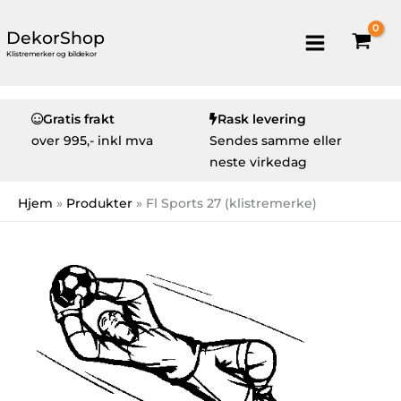
DekorShop
Klistremerker og bildekor
Gratis frakt
Rask levering
over
995,- inkl mva
Sendes samme eller
neste virkedag
Hjem
Produkter
Fl Sports 27 (klistremerke)