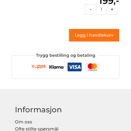
199,-
Fl
-
+
Sports
27
(klistremerke)
Legg i handlekurv
antall
Trygg bestilling og betaling
Informasjon
Om oss
Ofte stilte spørsmål