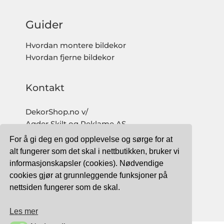
Guider
Hvordan montere bildekor
Hvordan fjerne bildekor
Kontakt
DekorShop.no v/
Agder Skilt og Reklame AS
Org. nr: 997 633 016 MVA
For å gi deg en god opplevelse og sørge for at
salg@dekorshop.no
alt fungerer som det skal i nettbutikken, bruker vi
informasjonskapsler (cookies). Nødvendige
Tlf: 959 32 123
cookies gjør at grunnleggende funksjoner på
09.00 - 16.00
nettsiden fungerer som de skal.
(mandag - fredag)
Les mer