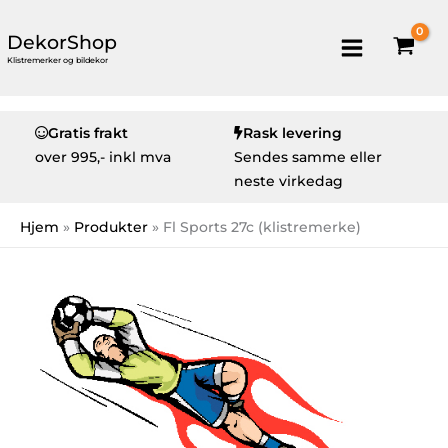
DekorShop
Klistremerker og bildekor
Gratis frakt
Rask levering
over
995,- inkl mva
Sendes samme eller
neste virkedag
Hjem
Produkter
Fl Sports 27c (klistremerke)