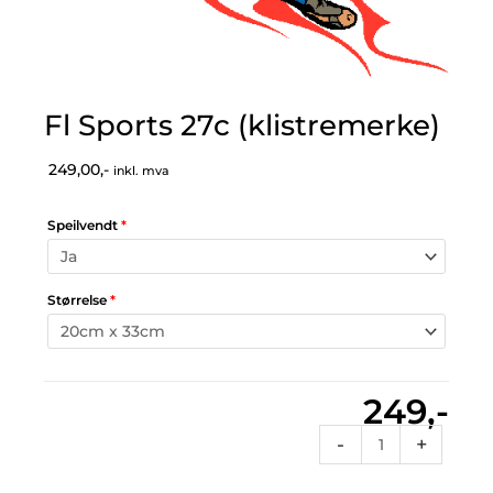
Fl Sports 27c (klistremerke)
249,00,-
inkl. mva
Speilvendt
*
Størrelse
*
249,-
Fl
-
+
Sports
27c