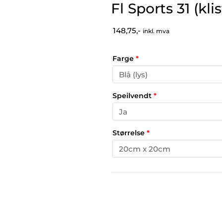
Fl Sports 31 (kl
148,75,-
inkl. mva
Farge
*
Speilvendt
*
Størrelse
*