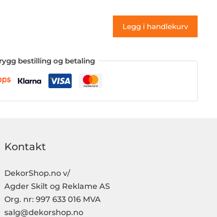
31
(klistremerke)
Legg i handlekurv
antall
rygg bestilling og betaling
Kontakt
DekorShop.no v/
Agder Skilt og Reklame AS
Org. nr: 997 633 016 MVA
salg@dekorshop.no