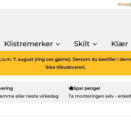
Privat
Klistremerker
Skilt
Klær
.o.m. 7. august (ring oss gjerne). Dersom du bestiller i den
ikke tilbudsvarer).
vering
Spar penger
amme eller neste virkedag
Ta monteringen selv - enkelt