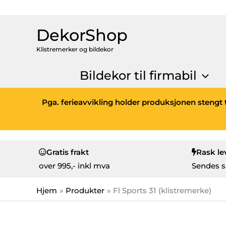
DekorShop
Klistremerker og bildekor
Bildekor til firmabil
Pga. ferieavvikling holder produksjonen stengt t
Gratis frakt
Rask le
over
995,- inkl mva
Sendes s
Hjem
Produkter
Fl Sports 31 (klistremerke)