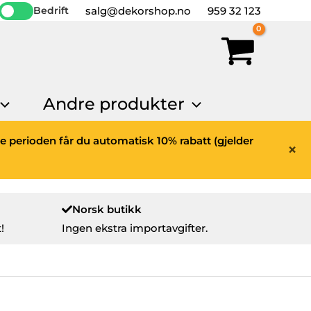
salg@dekorshop.no
959 32 123
Bedrift
Andre produkter
ne perioden får du automatisk 10% rabatt (gjelder
×
Norsk butikk
!
Ingen ekstra importavgifter.