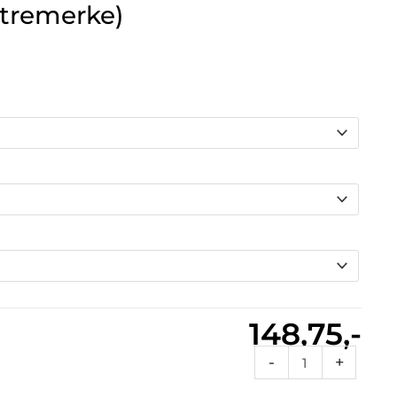
istremerke)
148,75,-
Fl
-
+
Sports