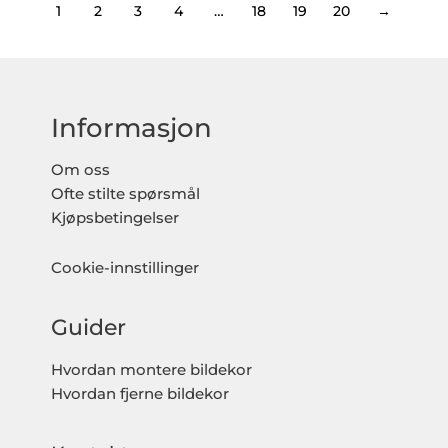
1
2
3
4
…
18
19
20
→
Informasjon
Om oss
Ofte stilte spørsmål
Kjøpsbetingelser
Cookie-innstillinger
Guider
Hvordan montere bildekor
Hvordan fjerne bildekor