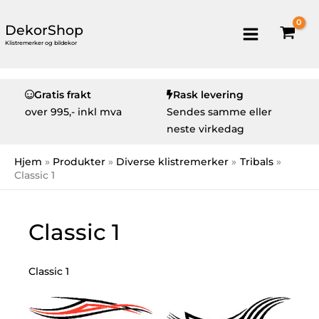
DekorShop
Klistremerker og bildekor
Gratis frakt
Rask levering
over
995,- inkl mva
Sendes samme eller
neste virkedag
Hjem
Produkter
Diverse klistremerker
Tribals
Classic 1
Classic 1
Classic 1