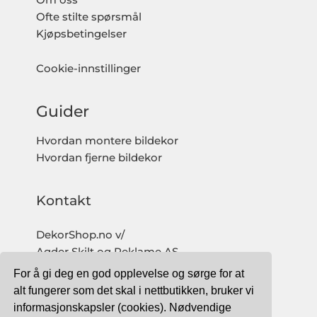
Ofte stilte spørsmål
Kjøpsbetingelser
Cookie-innstillinger
Guider
Hvordan montere bildekor
Hvordan fjerne bildekor
Kontakt
DekorShop.no v/
Agder Skilt og Reklame AS
Org. nr: 997 633 016 MVA
For å gi deg en god opplevelse og sørge for at
salg@dekorshop.no
alt fungerer som det skal i nettbutikken, bruker vi
informasjonskapsler (cookies). Nødvendige