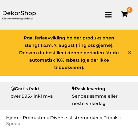
DekorShop
Klistremerker og bildekor
Pga. ferieavvikling holder produksjonen
stengt t.o.m. 7. august (ring oss gjerne).
×
Dersom du bestiller i denne perioden får du
automatisk 10% rabatt (gjelder ikke
tilbudsvarer).
Gratis frakt
Rask levering
over
995,- inkl mva
Sendes samme eller
neste virkedag
Hjem
Produkter
Diverse klistremerker
Tribals
Speed