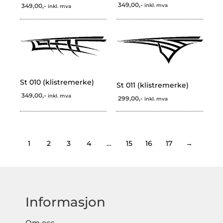
349,00,-
349,00,-
inkl. mva
inkl. mva
St 010 (klistremerke)
St 011 (klistremerke)
349,00,-
inkl. mva
299,00,-
inkl. mva
1
2
3
4
…
15
16
17
→
Informasjon
Om oss