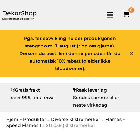
DekorShop
Klistremerker og bildekor
Pga. ferieavvikling holder produksjonen
stengt t.o.m. 7. august (ring oss gjerne).
×
Dersom du bestiller i denne perioden får du
automatisk 10% rabatt (gjelder ikke
tilbudsvarer).
Gratis frakt
Rask levering
over
995,- inkl mva
Sendes samme eller
neste virkedag
Hjem
Produkter
Diverse klistremerker
Flames
Speed Flames 1
Sf1 058 (klistremerke)