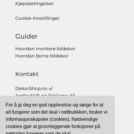
Kjøpsbetingelser
Cookie-innstillinger
Guider
Hvordan montere bildekor
Hvordan fjerne bildekor
Kontakt
DekorShop.no v/
Agder Skilt og Reklame AS
Org. nr: 997 633 016 MVA
For å gi deg en god opplevelse og sørge for at
salg@dekorshop.no
alt fungerer som det skal i nettbutikken, bruker vi
informasjonskapsler (cookies). Nødvendige
Tlf: 959 32 123
cookies gjør at grunnleggende funksjoner på
09.00 - 16.00
nettsiden fungerer som de skal.