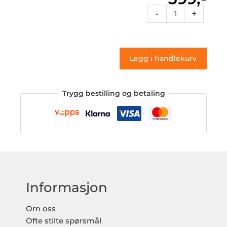
Sf1
-
+
058
(klistremerke)
antall
Legg i handlekurv
Trygg bestilling og betaling
Informasjon
Om oss
Ofte stilte spørsmål