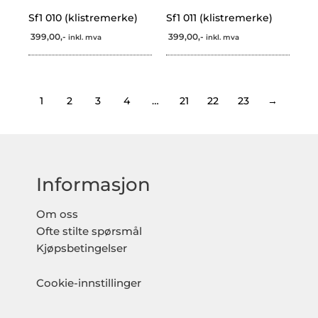
Sf1 010 (klistremerke)
Sf1 011 (klistremerke)
399,00,-
399,00,-
inkl. mva
inkl. mva
1
2
3
4
…
21
22
23
→
Informasjon
Om oss
Ofte stilte spørsmål
Kjøpsbetingelser
Cookie-innstillinger