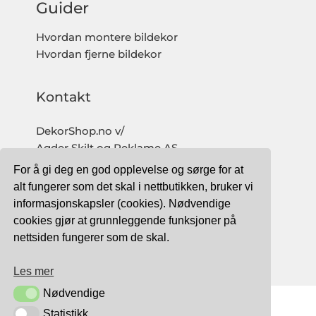
Guider
Hvordan montere bildekor
Hvordan fjerne bildekor
Kontakt
DekorShop.no v/
Agder Skilt og Reklame AS
Org. nr: 997 633 016 MVA
For å gi deg en god opplevelse og sørge for at
salg@dekorshop.no
alt fungerer som det skal i nettbutikken, bruker vi
informasjonskapsler (cookies). Nødvendige
Tlf: 959 32 123
cookies gjør at grunnleggende funksjoner på
09.00 - 16.00
nettsiden fungerer som de skal.
(mandag - fredag)
Les mer
Nødvendige
Nødvendige
Statistikk
Statistikk