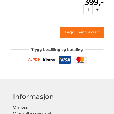
399,-
Sf1
-
+
087
(klistremerke)
antall
Legg i handlekurv
Trygg bestilling og betaling
Informasjon
Om oss
Ofte stilte spørsmål