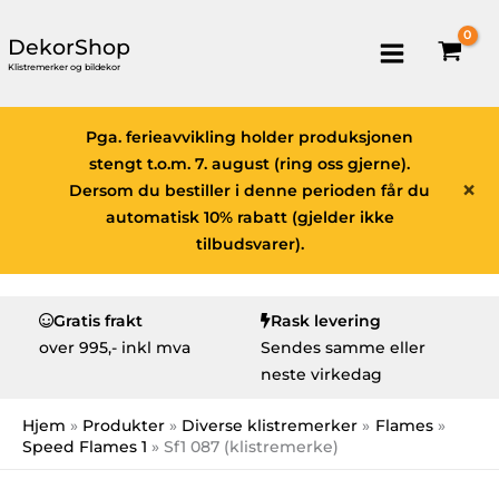
DekorShop
Klistremerker og bildekor
Pga. ferieavvikling holder produksjonen
stengt t.o.m. 7. august (ring oss gjerne).
×
Dersom du bestiller i denne perioden får du
automatisk 10% rabatt (gjelder ikke
tilbudsvarer).
Gratis frakt
Rask levering
over
995,- inkl mva
Sendes samme eller
neste virkedag
Hjem
Produkter
Diverse klistremerker
Flames
Speed Flames 1
Sf1 087 (klistremerke)