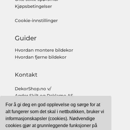
Kjøpsbetingelser
Cookie-innstillinger
Guider
Hvordan montere bildekor
Hvordan fjerne bildekor
Kontakt
DekorShop.no v/
Agder Skilt og Reklame AS
Org. nr: 997 633 016 MVA
For å gi deg en god opplevelse og sørge for at
salg@dekorshop.no
alt fungerer som det skal i nettbutikken, bruker vi
informasjonskapsler (cookies). Nødvendige
Tlf: 959 32 123
cookies gjør at grunnleggende funksjoner på