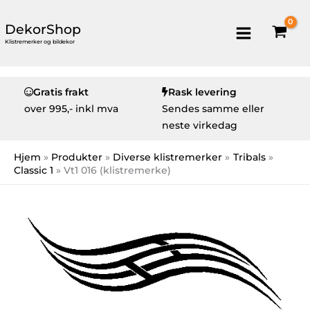
DekorShop
Klistremerker og bildekor
Gratis frakt
Rask levering
over
995,- inkl mva
Sendes samme eller
neste virkedag
Hjem
Produkter
Diverse klistremerker
Tribals
Classic 1
Vt1 016 (klistremerke)