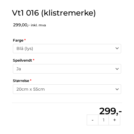
Vt1 016 (klistremerke)
299,00,-
inkl. mva
Farge
*
Speilvendt
*
Størrelse
*
299,-
Vt1
-
+
016
(klistremerke)