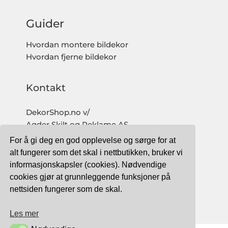
Guider
Hvordan montere bildekor
Hvordan fjerne bildekor
Kontakt
DekorShop.no v/
Agder Skilt og Reklame AS
Org. nr: 997 633 016 MVA
For å gi deg en god opplevelse og sørge for at
salg@dekorshop.no
alt fungerer som det skal i nettbutikken, bruker vi
informasjonskapsler (cookies). Nødvendige
Tlf: 959 32 123
cookies gjør at grunnleggende funksjoner på
09.00 - 16.00
nettsiden fungerer som de skal.
(mandag - fredag)
Les mer