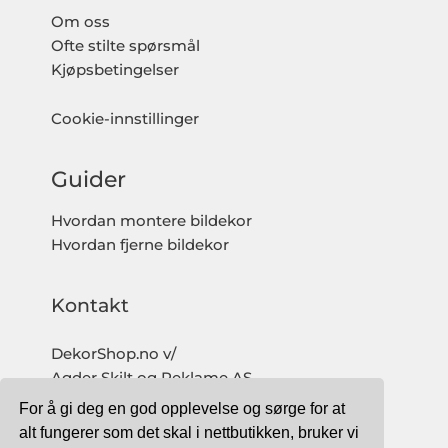
Om oss
Ofte stilte spørsmål
Kjøpsbetingelser
Cookie-innstillinger
Guider
Hvordan montere bildekor
Hvordan fjerne bildekor
Kontakt
DekorShop.no v/
Agder Skilt og Reklame AS
Org. nr: 997 633 016 MVA
For å gi deg en god opplevelse og sørge for at
salg@dekorshop.no
alt fungerer som det skal i nettbutikken, bruker vi