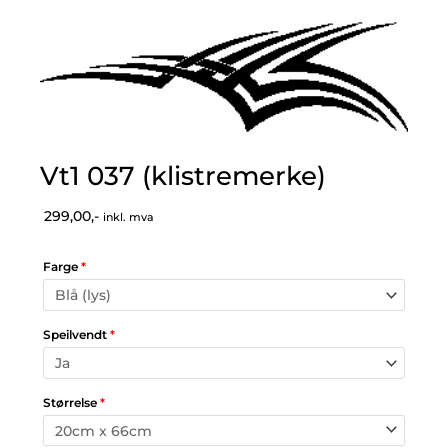
Vt1 037 (klistremerke)
299,00,-
inkl. mva
Farge
*
Speilvendt
*
Størrelse
*