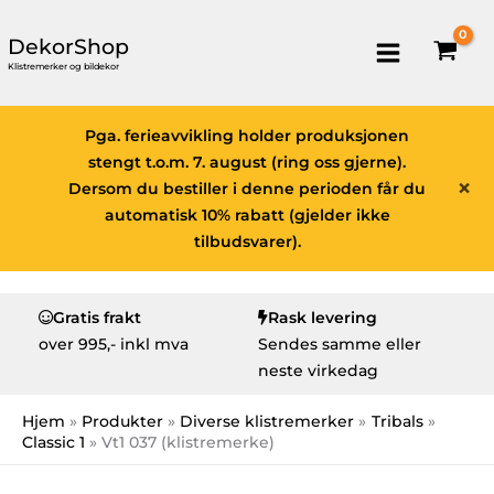
DekorShop
Klistremerker og bildekor
Pga. ferieavvikling holder produksjonen
stengt t.o.m. 7. august (ring oss gjerne).
×
Dersom du bestiller i denne perioden får du
automatisk 10% rabatt (gjelder ikke
tilbudsvarer).
Gratis frakt
Rask levering
over
995,- inkl mva
Sendes samme eller
neste virkedag
Hjem
Produkter
Diverse klistremerker
Tribals
Classic 1
Vt1 037 (klistremerke)