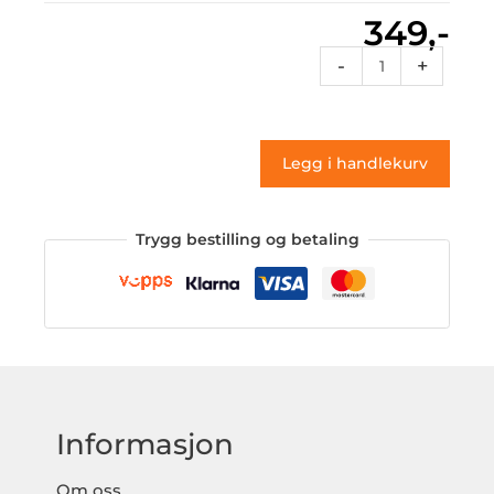
349,-
Vt1
-
+
044
(klistremerke)
antall
Legg i handlekurv
Trygg bestilling og betaling
Informasjon
Om oss