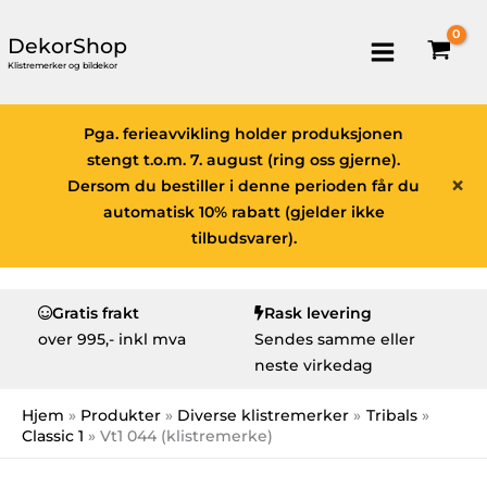
DekorShop
Klistremerker og bildekor
Pga. ferieavvikling holder produksjonen
stengt t.o.m. 7. august (ring oss gjerne).
×
Dersom du bestiller i denne perioden får du
automatisk 10% rabatt (gjelder ikke
tilbudsvarer).
Gratis frakt
Rask levering
over
995,- inkl mva
Sendes samme eller
neste virkedag
Hjem
Produkter
Diverse klistremerker
Tribals
Classic 1
Vt1 044 (klistremerke)