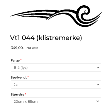
Vt1 044 (klistremerke)
349,00,-
inkl. mva
Farge
*
Speilvendt
*
Størrelse
*