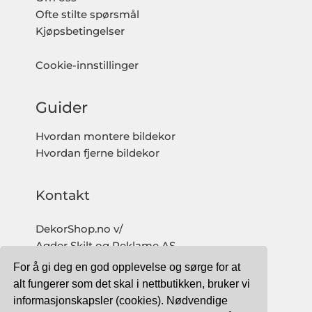
Ofte stilte spørsmål
Kjøpsbetingelser
Cookie-innstillinger
Guider
Hvordan montere bildekor
Hvordan fjerne bildekor
Kontakt
DekorShop.no v/
Agder Skilt og Reklame AS
Org. nr: 997 633 016 MVA
For å gi deg en god opplevelse og sørge for at
salg@dekorshop.no
alt fungerer som det skal i nettbutikken, bruker vi
informasjonskapsler (cookies). Nødvendige