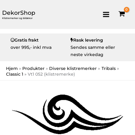
DekorShop
Klistremerker og bildekor
Gratis frakt
Rask levering
over
995,- inkl mva
Sendes samme eller
neste virkedag
Hjem
Produkter
Diverse klistremerker
Tribals
Classic 1
Vt1 052 (klistremerke)