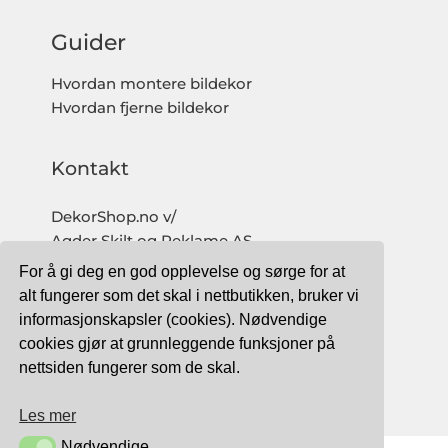
Guider
Hvordan montere bildekor
Hvordan fjerne bildekor
Kontakt
DekorShop.no v/
Agder Skilt og Reklame AS
Org. nr: 997 633 016 MVA
For å gi deg en god opplevelse og sørge for at
salg@dekorshop.no
alt fungerer som det skal i nettbutikken, bruker vi
informasjonskapsler (cookies). Nødvendige
Tlf: 959 32 123
cookies gjør at grunnleggende funksjoner på
09.00 - 16.00
nettsiden fungerer som de skal.
(mandag - fredag)
Les mer
Nødvendige
Nødvendige