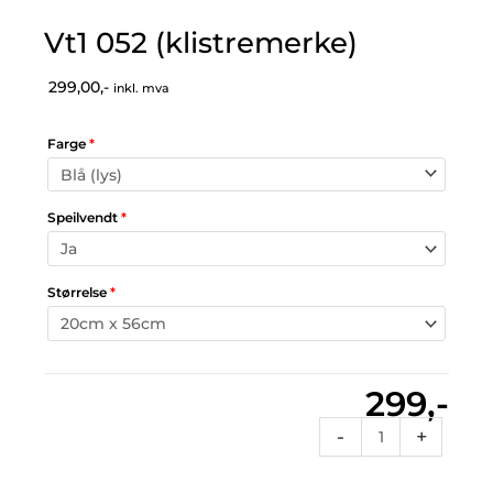
Vt1 052 (klistremerke)
299,00,-
inkl. mva
Farge
*
Speilvendt
*
Størrelse
*
299,-
Vt1
-
+
052
(klistremerke)