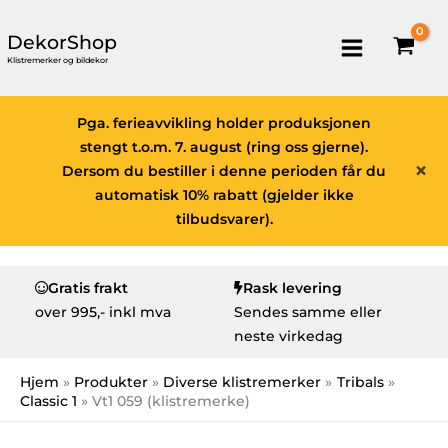
DekorShop
Klistremerker og bildekor
Pga. ferieavvikling holder produksjonen
stengt t.o.m. 7. august (ring oss gjerne).
×
Dersom du bestiller i denne perioden får du
automatisk 10% rabatt (gjelder ikke
tilbudsvarer).
Gratis frakt
Rask levering
over
995,- inkl mva
Sendes samme eller
neste virkedag
Hjem
Produkter
Diverse klistremerker
Tribals
Classic 1
Vt1 059 (klistremerke)