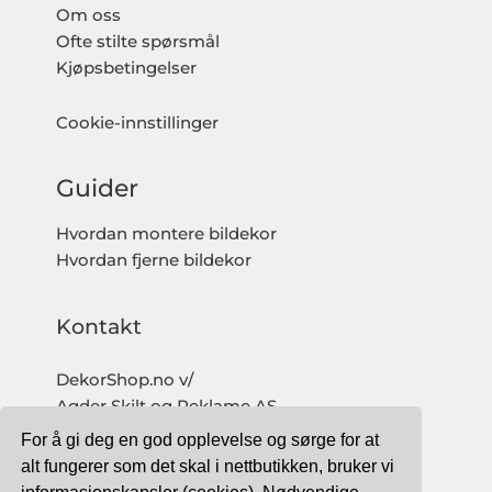
Om oss
Ofte stilte spørsmål
Kjøpsbetingelser
Cookie-innstillinger
Guider
Hvordan montere bildekor
Hvordan fjerne bildekor
Kontakt
DekorShop.no v/
Agder Skilt og Reklame AS
Org. nr: 997 633 016 MVA
For å gi deg en god opplevelse og sørge for at
salg@dekorshop.no
alt fungerer som det skal i nettbutikken, bruker vi