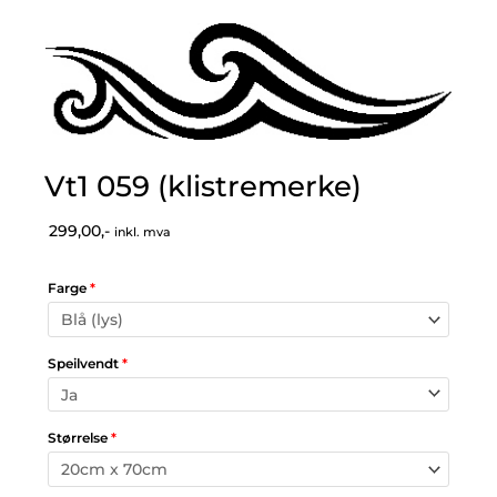
Vt1 059 (klistremerke)
299,00,-
inkl. mva
Farge
*
Speilvendt
*
Størrelse
*