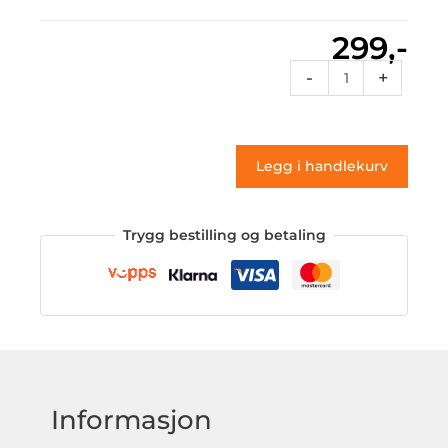
299,-
Vt1
-
+
059
(klistremerke)
antall
Legg i handlekurv
Trygg bestilling og betaling
Informasjon