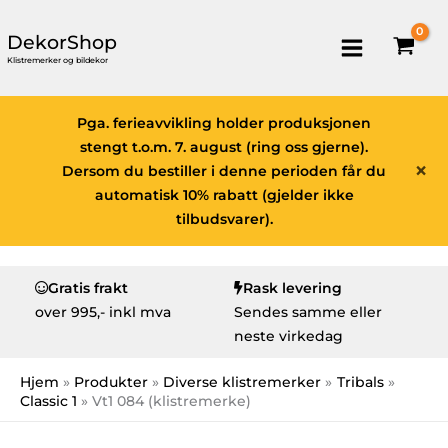
DekorShop
Klistremerker og bildekor
Pga. ferieavvikling holder produksjonen
stengt t.o.m. 7. august (ring oss gjerne).
×
Dersom du bestiller i denne perioden får du
automatisk 10% rabatt (gjelder ikke
tilbudsvarer).
Gratis frakt
Rask levering
over
995,- inkl mva
Sendes samme eller
neste virkedag
Hjem
Produkter
Diverse klistremerker
Tribals
Classic 1
Vt1 084 (klistremerke)