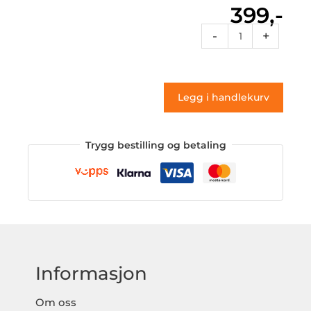
399,-
Vt1
-
+
084
(klistremerke)
antall
Legg i handlekurv
Trygg bestilling og betaling
Informasjon
Om oss