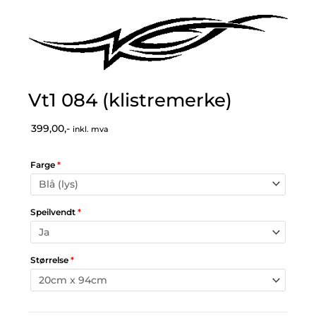
Vt1 084 (klistremerke)
399,00,-
inkl. mva
Farge
*
Speilvendt
*
Størrelse
*