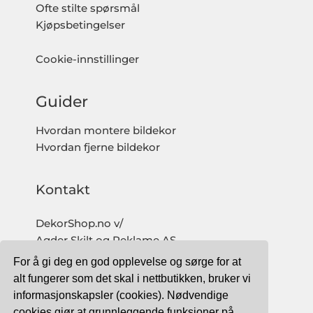
Ofte stilte spørsmål
Kjøpsbetingelser
Cookie-innstillinger
Guider
Hvordan montere bildekor
Hvordan fjerne bildekor
Kontakt
DekorShop.no v/
Agder Skilt og Reklame AS
Org. nr: 997 633 016 MVA
For å gi deg en god opplevelse og sørge for at
salg@dekorshop.no
alt fungerer som det skal i nettbutikken, bruker vi
informasjonskapsler (cookies). Nødvendige
Tlf: 959 32 123
cookies gjør at grunnleggende funksjoner på