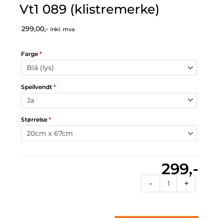
Vt1 089 (klistremerke)
299,00,-
inkl. mva
Farge
*
Speilvendt
*
Størrelse
*
299,-
Vt1
-
+
089
(klistremerke)
antall