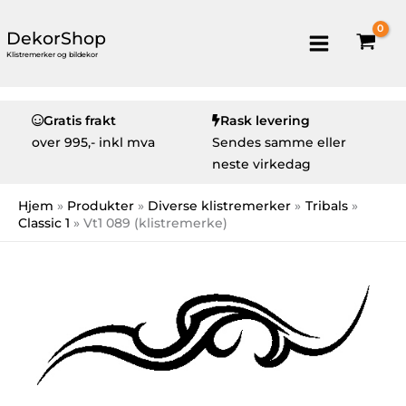
DekorShop
Klistremerker og bildekor
Gratis frakt
Rask levering
over
995,- inkl mva
Sendes samme eller
neste virkedag
Hjem
Produkter
Diverse klistremerker
Tribals
Classic 1
Vt1 089 (klistremerke)