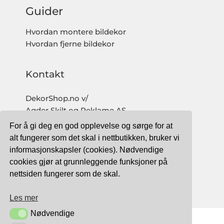
Guider
Hvordan montere bildekor
Hvordan fjerne bildekor
Kontakt
DekorShop.no v/
Agder Skilt og Reklame AS
Org. nr: 997 633 016 MVA
For å gi deg en god opplevelse og sørge for at
salg@dekorshop.no
alt fungerer som det skal i nettbutikken, bruker vi
informasjonskapsler (cookies). Nødvendige
Tlf: 959 32 123
cookies gjør at grunnleggende funksjoner på
09.00 - 16.00
nettsiden fungerer som de skal.
(mandag - fredag)
Les mer
Nødvendige
Nødvendige