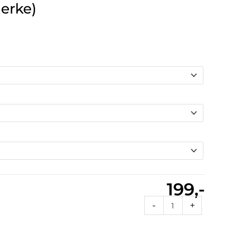
merke)
199,-
Vt1
-
+
176