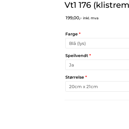
Vt1 176 (klistre
199,00,-
inkl. mva
Farge
*
Speilvendt
*
Størrelse
*