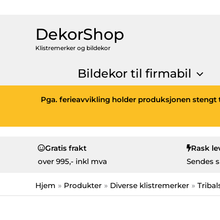
DekorShop
Klistremerker og bildekor
Bildekor til firmabil
Pga. ferieavvikling holder produksjonen stengt t
Gratis frakt
Rask le
over
995,- inkl mva
Sendes s
Hjem
Produkter
Diverse klistremerker
Tribal