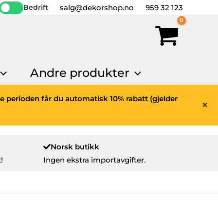
salg@dekorshop.no
959 32 123
Bedrift
Andre produkter
ne perioden får du automatisk 10% rabatt (gjelder
×
Norsk butikk
!
Ingen ekstra importavgifter.