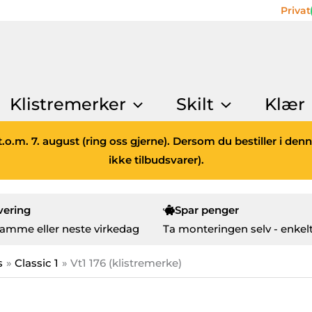
Privat
Klistremerker
Skilt
Klær
.o.m. 7. august (ring oss gjerne). Dersom du bestiller i den
ikke tilbudsvarer).
vering
Spar penger
amme eller neste virkedag
Ta monteringen selv - enkelt
s
Classic 1
Vt1 176 (klistremerke)