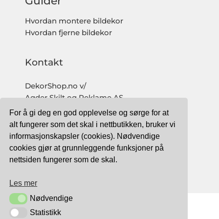
Guider
Hvordan montere bildekor
Hvordan fjerne bildekor
Kontakt
DekorShop.no v/
Agder Skilt og Reklame AS
Org. nr: 997 633 016 MVA
For å gi deg en god opplevelse og sørge for at
salg@dekorshop.no
alt fungerer som det skal i nettbutikken, bruker vi
informasjonskapsler (cookies). Nødvendige
Tlf: 959 32 123
cookies gjør at grunnleggende funksjoner på
09.00 - 16.00
nettsiden fungerer som de skal.
(mandag - fredag)
Les mer
Nødvendige
Nødvendige
Statistikk
Statistikk
TRYGG BETALING MED: