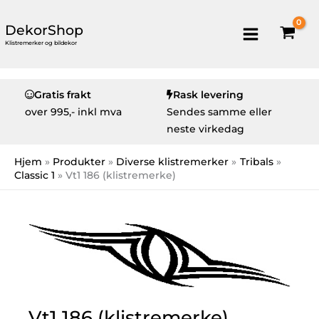
DekorShop
Klistremerker og bildekor
Gratis frakt
Rask levering
over
995,- inkl mva
Sendes samme eller
neste virkedag
Hjem
Produkter
Diverse klistremerker
Tribals
Classic 1
Vt1 186 (klistremerke)
Vt1 186 (klistremerke)