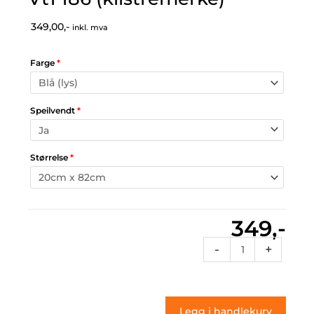
349,00,-
inkl. mva
Farge
*
Speilvendt
*
Størrelse
*
349,-
Vt1
-
+
186
(klistremerke)
antall
Legg i handlekurv