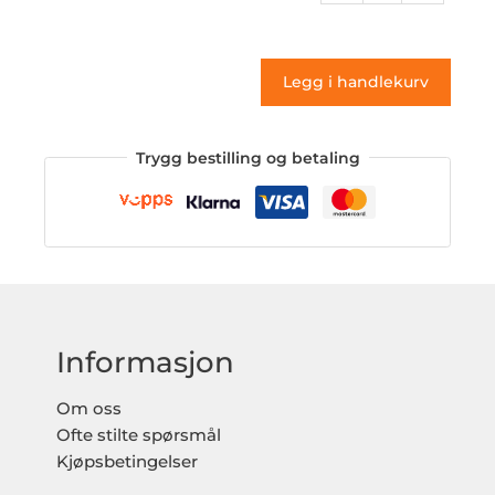
199
(klistremerke)
antall
Legg i handlekurv
Trygg bestilling og betaling
Informasjon
Om oss
Ofte stilte spørsmål
Kjøpsbetingelser