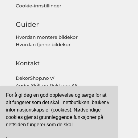
Cookie-innstillinger
Guider
Hvordan montere bildekor
Hvordan fjerne bildekor
Kontakt
DekorShop.no v/
Agder Skilt og Reklame AS
Org. nr: 997 633 016 MVA
For å gi deg en god opplevelse og sørge for at
salg@dekorshop.no
alt fungerer som det skal i nettbutikken, bruker vi
informasjonskapsler (cookies). Nødvendige
Tlf: 959 32 123
cookies gjør at grunnleggende funksjoner på
09.00 - 16.00
nettsiden fungerer som de skal.
(mandag - fredag)