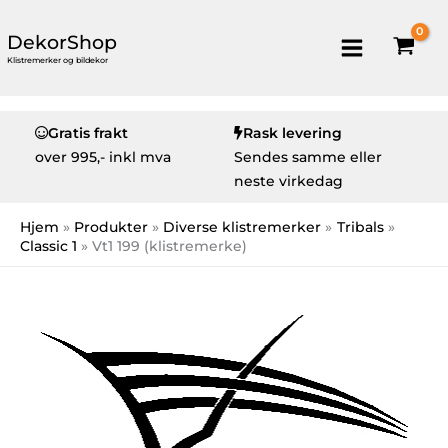
DekorShop
Klistremerker og bildekor
Gratis frakt
Rask levering
over
995,- inkl mva
Sendes samme eller
neste virkedag
Hjem
Produkter
Diverse klistremerker
Tribals
Classic 1
Vt1 199 (klistremerke)