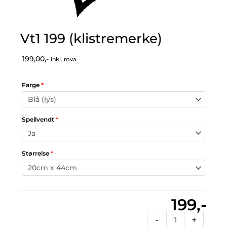
Vt1 199 (klistremerke)
199,00,-
inkl. mva
Farge
*
Speilvendt
*
Størrelse
*
199,-
Vt1
-
+