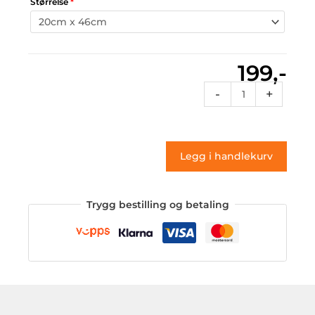
Størrelse
*
199,-
Vt1
-
+
235
(klistremerke)
antall
Legg i handlekurv
Trygg bestilling og betaling