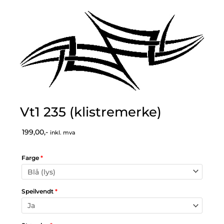
Vt1 235 (klistremerke)
199,00,-
inkl. mva
Farge
*
Speilvendt
*