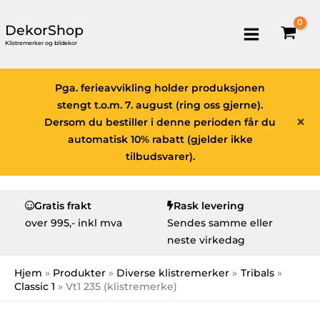
DekorShop
Klistremerker og bildekor
Pga. ferieavvikling holder produksjonen
stengt t.o.m. 7. august (ring oss gjerne).
×
Dersom du bestiller i denne perioden får du
automatisk 10% rabatt (gjelder ikke
tilbudsvarer).
Gratis frakt
Rask levering
over
995,- inkl mva
Sendes samme eller
neste virkedag
Hjem
Produkter
Diverse klistremerker
Tribals
Classic 1
Vt1 235 (klistremerke)