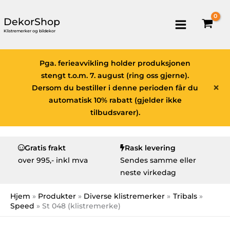
DekorShop
Klistremerker og bildekor
Pga. ferieavvikling holder produksjonen
stengt t.o.m. 7. august (ring oss gjerne).
×
Dersom du bestiller i denne perioden får du
automatisk 10% rabatt (gjelder ikke
tilbudsvarer).
Gratis frakt
Rask levering
over
995,- inkl mva
Sendes samme eller
neste virkedag
Hjem
Produkter
Diverse klistremerker
Tribals
Speed
St 048 (klistremerke)