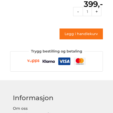
399,-
St
-
+
048
(klistremerke)
antall
Legg i handlekurv
Trygg bestilling og betaling
Informasjon
Om oss