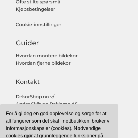
Ofte stilte spørsmål
Kjøpsbetingelser
Cookie-innstillinger
Guider
Hvordan montere bildekor
Hvordan fjerne bildekor
Kontakt
DekorShop.no v/
Agder Skilt og Reklame AS
Org. nr: 997 633 016 MVA
For å gi deg en god opplevelse og sørge for at
salg@dekorshop.no
alt fungerer som det skal i nettbutikken, bruker vi
informasjonskapsler (cookies). Nødvendige
Tlf: 959 32 123
cookies gjør at grunnleggende funksjoner på