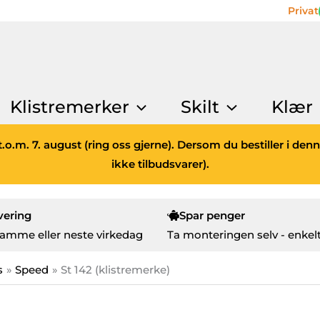
Privat
Klistremerker
Skilt
Klær
.o.m. 7. august (ring oss gjerne). Dersom du bestiller i den
ikke tilbudsvarer).
vering
Spar penger
amme eller neste virkedag
Ta monteringen selv - enkelt
s
Speed
St 142 (klistremerke)