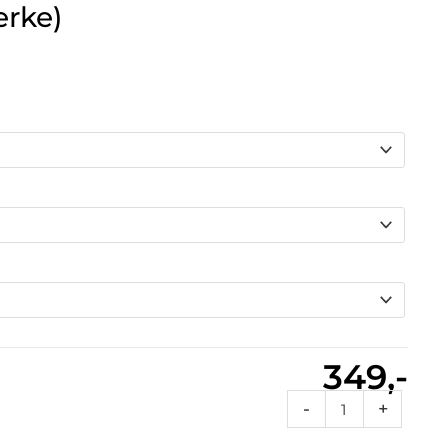
erke)
349,-
St
-
+
142