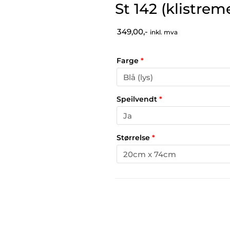
St 142 (klistrem
349,00,-
inkl. mva
Farge
*
Speilvendt
*
Størrelse
*