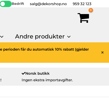
salg@dekorshop.no
959 32 123
Bedrift
Andre produkter
ne perioden får du automatisk 10% rabatt (gjelder
×
Norsk butikk
!
Ingen ekstra importavgifter.