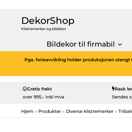
DekorShop
Klistremerker og bildekor
Bildekor til firmabil
Pga. ferieavvikling holder produksjonen stengt t
Gratis frakt
Rask le
over
995,- inkl mva
Sendes s
Hjem
Produkter
Diverse klistremerker
Tribal