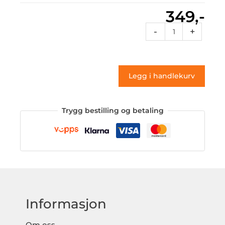
349,-
St
-
+
149
(klistremerke)
antall
Legg i handlekurv
Trygg bestilling og betaling
Informasjon
Om oss