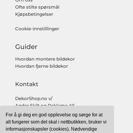
Ofte stilte spørsmål
Kjøpsbetingelser
Cookie-innstillinger
Guider
Hvordan montere bildekor
Hvordan fjerne bildekor
Kontakt
DekorShop.no v/
Agder Skilt og Reklame AS
Org. nr: 997 633 016 MVA
For å gi deg en god opplevelse og sørge for at
salg@dekorshop.no
alt fungerer som det skal i nettbutikken, bruker vi
informasjonskapsler (cookies). Nødvendige