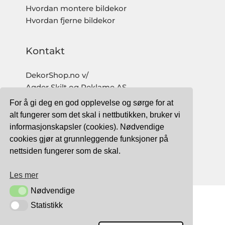
Hvordan montere bildekor
Hvordan fjerne bildekor
Kontakt
DekorShop.no v/
Agder Skilt og Reklame AS
Org. nr: 997 633 016 MVA
For å gi deg en god opplevelse og sørge for at
salg@dekorshop.no
alt fungerer som det skal i nettbutikken, bruker vi
informasjonskapsler (cookies). Nødvendige
Tlf: 959 32 123
cookies gjør at grunnleggende funksjoner på
09.00 - 16.00
nettsiden fungerer som de skal.
(mandag - fredag)
Les mer
Nødvendige
Nødvendige
Statistikk
Statistikk
TRYGG BETALING MED: