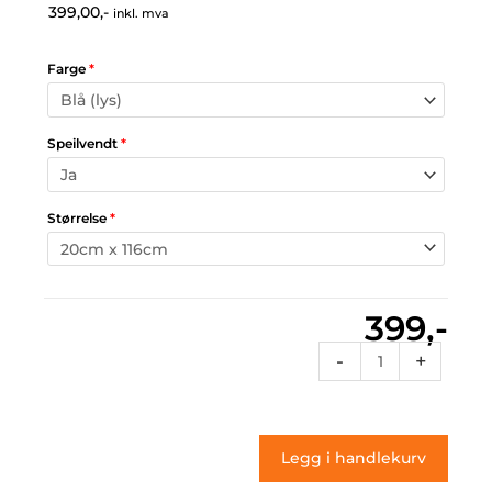
399,00,-
inkl. mva
Farge
*
Speilvendt
*
Størrelse
*
399,-
St
-
+
156
(klistremerke)
antall
Legg i handlekurv