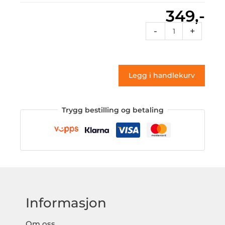
349,-
St
-
+
192
(klistremerke)
antall
Legg i handlekurv
Trygg bestilling og betaling
Informasjon
Om oss