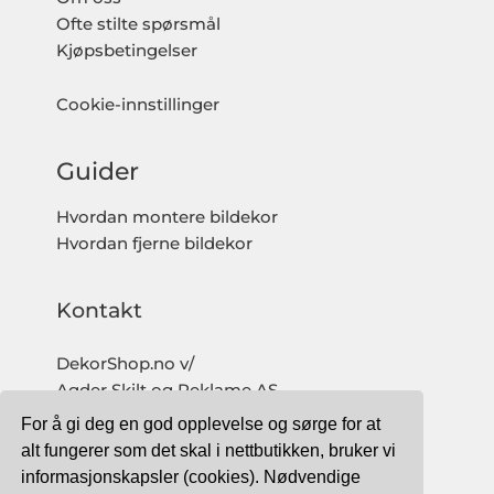
Ofte stilte spørsmål
Kjøpsbetingelser
Cookie-innstillinger
Guider
Hvordan montere bildekor
Hvordan fjerne bildekor
Kontakt
DekorShop.no v/
Agder Skilt og Reklame AS
Org. nr: 997 633 016 MVA
For å gi deg en god opplevelse og sørge for at
salg@dekorshop.no
alt fungerer som det skal i nettbutikken, bruker vi
informasjonskapsler (cookies). Nødvendige