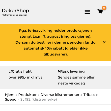
DekorShop
Klistremerker og bildekor
Pga. ferieavvikling holder produksjonen
stengt t.o.m. 7. august (ring oss gjerne).
×
Dersom du bestiller i denne perioden får du
automatisk 10% rabatt (gjelder ikke
tilbudsvarer).
Gratis frakt
Rask levering
over
995,- inkl mva
Sendes samme eller
neste virkedag
Hjem
Produkter
Diverse klistremerker
Tribals
Speed
St 192 (klistremerke)